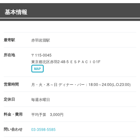
基本情報
最寄駅
赤羽岩淵駅
所在地
〒115-0045
東京都北区赤羽2-48-5 ＥＳＰＡＣＩＯ1F
MAP
営業時間
月・火・木～日 ディナー・バー：18:00～24:00(L.O.23:00)
定休日
毎週水曜日
料金・費用
平均予算 3,000円
問い合わせ
03-3598-5585