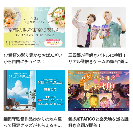
TOKYO
17種類の彩り豊かなおばんざい
三四郎が早解きバトルに挑戦！
から自由にチョイス！
リアル謎解きゲームの舞台"錦糸
町PARCO・楽天地"を巡る！
細田守監督作品ゆかりの地を巡
錦糸町PARCOと楽天地を巡る謎
って限定グッズがもらえるチャ
解き企画が開催！
ンス！