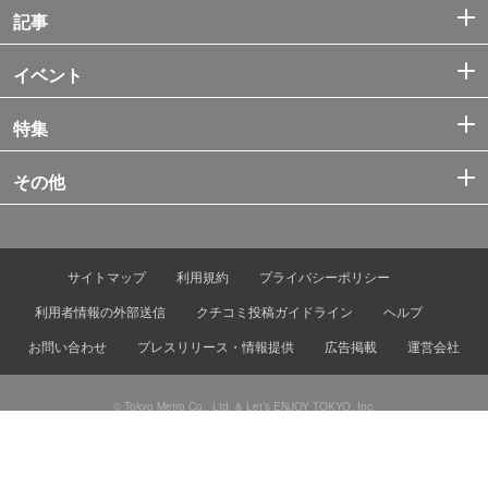
記事
イベント
特集
その他
サイトマップ
利用規約
プライバシーポリシー
利用者情報の外部送信
クチコミ投稿ガイドライン
ヘルプ
お問い合わせ
プレスリリース・情報提供
広告掲載
運営会社
© Tokyo Metro Co., Ltd. & Let’s ENJOY TOKYO, Inc.