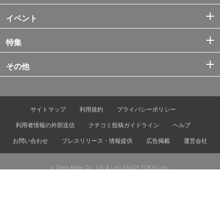
イベント
特集
その他
サイトマップ
利用規約
プライバシーポリシー
利用者情報の外部送信
クチコミ投稿ガイドライン
ヘルプ
お問い合わせ
プレスリリース・情報提供
広告掲載
運営会社
© Tokyo Metro Co., Ltd. & Let’s ENJOY TOKYO, Inc.