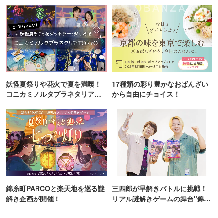
妖怪夏祭りや花火で夏を満喫！
17種類の彩り豊かなおばんざい
コニカミノルタプラネタリア
から自由にチョイス！
TOKYO
錦糸町PARCOと楽天地を巡る謎
三四郎が早解きバトルに挑戦！
解き企画が開催！
リアル謎解きゲームの舞台"錦糸
町PARCO・楽天地"を巡る！