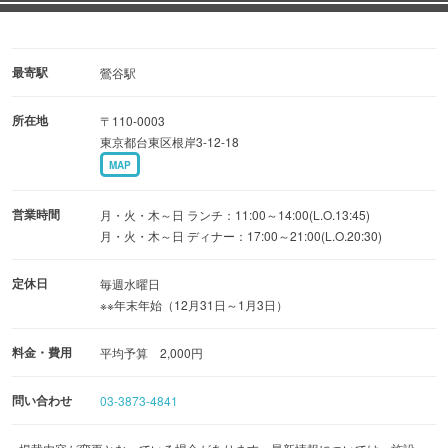
ンで貸切もできます。
また当店の向かいに4台止められるコインパーキングが出
最寄駅
鶯谷駅
来ました。
所在地
〒110-0003
東京都台東区根岸3-12-18
忘年会・新年会などでの小皿コース（3,000円～）＋2,000
MAP
円で2時間飲み放題（ビールはお1人様大瓶1つまでになり
ます）
営業時間
月・火・木～日 ランチ：11:00～14:00(L.O.13:45)
月・火・木～日 ディナー：17:00～21:00(L.O.20:30)
またクリスマスコースも4,900円でご用意しております。
定休日
毎週水曜日
※※年末年始（12月31日～1月3日）
料金・費用
平均予算 2,000円
問い合わせ
03-3873-4841