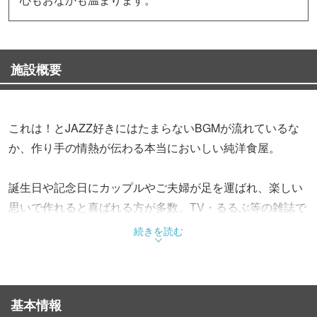
施設概要
これは！とJAZZ好きにはたまらないBGMが流れているな
か、作り手の情熱が伝わる本当においしい純洋食屋。
誕生日や記念日にカップルやご夫婦が足を運ばれ、楽しい
思いで作れると喜ばれる方が多数。TV・るるぶ等の雑誌で
有名なお店です。
続きを読む
気取らないお店ですので、是非一度お越し下さい。
基本情報
チョット目障りな写真等がありますが。小皿コースとワイ