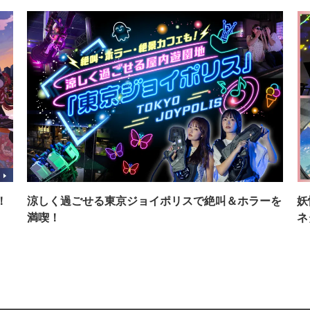
！
涼しく過ごせる東京ジョイポリスで絶叫＆ホラーを
妖
満喫！
ネ