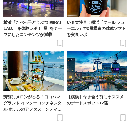
横浜「たべっ子どうぶつ MIRAI
いま大注目！横浜「クール フュ
LAB.」を体験レポ！“星”をテー
ーエル」で5層構造の球体ソフト
マにしたコンテンツが満載
を実食レポ
芳醇にメロンが香る！ヨコハマ
【横浜】付き合う前にオススメ
グランド インターコンチネンタ
のデートスポット12選
ル ホテルのアフタヌーンティー
実食レポ