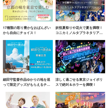
17種類の彩り豊かなおばんざい
妖怪夏祭りや花火で夏を満喫！
から自由にチョイス！
コニカミノルタプラネタリア
TOKYO
細田守監督作品ゆかりの地を巡
涼しく過ごせる東京ジョイポリ
って限定グッズがもらえるチャ
スで絶叫＆ホラーを満喫！
ンス！