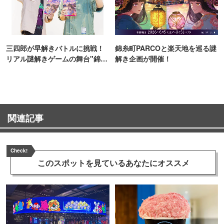
三四郎が早解きバトルに挑戦！
錦糸町PARCOと楽天地を巡る謎
リアル謎解きゲームの舞台"錦糸
解き企画が開催！
町PARCO・楽天地"を巡る！
関連記事
Check!
このスポットを見ている
あなたにオススメ