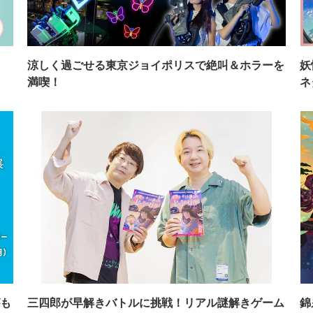
イ
涼しく過ごせる東京ジョイポリスで絶叫＆ホラーを
妖
満喫！
ネ
も
三四郎が早解きバトルに挑戦！リアル謎解きゲーム
錦