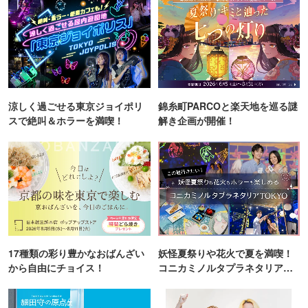
涼しく過ごせる東京ジョイポリ
錦糸町PARCOと楽天地を巡る謎
スで絶叫＆ホラーを満喫！
解き企画が開催！
17種類の彩り豊かなおばんざい
妖怪夏祭りや花火で夏を満喫！
から自由にチョイス！
コニカミノルタプラネタリア
TOKYO