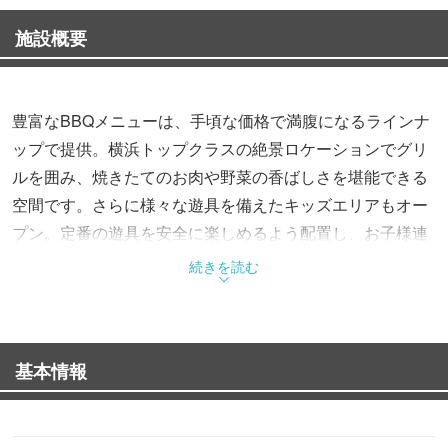
施設概要
豊富なBBQメニューは、手頃な価格で満腹になるラインナ
ップで提供。横浜トップクラスの絶景ロケーションでグリ
ルを囲み、焼きたてのお肉や野菜の香ばしさを堪能できる
空間です。さらに様々な遊具を備えたキッズエリアもオー
プン。定番の遊具を安全に楽しめるよう配置し、お子様連
れの家族も気兼ねなく楽しめます。
続きを読む
基本情報