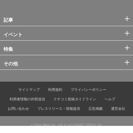
記事
イベント
特集
その他
サイトマップ
利用規約
プライバシーポリシー
利用者情報の外部送信
クチコミ投稿ガイドライン
ヘルプ
お問い合わせ
プレスリリース・情報提供
広告掲載
運営会社
© Tokyo Metro Co., Ltd. & Let’s ENJOY TOKYO, Inc.