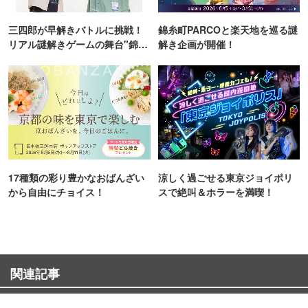
三四郎が早解きバトルに挑戦！
錦糸町PARCOと楽天地を巡る謎
リアル謎解きゲームの舞台"錦糸
解き企画が開催！
町PARCO・楽天地"を巡る！
17種類の彩り豊かなおばんざい
涼しく過ごせる東京ジョイポリ
から自由にチョイス！
スで絶叫＆ホラーを満喫！
関連記事