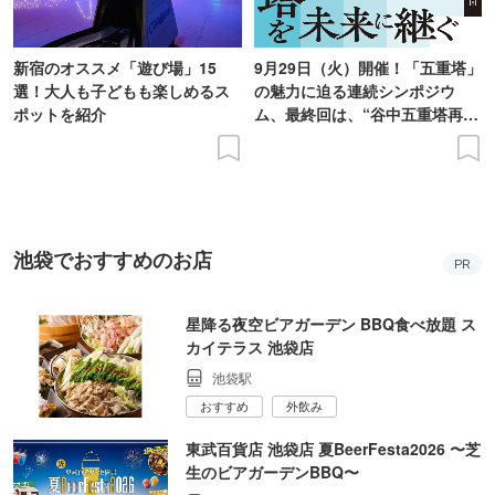
新宿のオススメ「遊び場」15
9月29日（火）開催！「五重塔」
選！大人も子どもも楽しめるス
の魅力に迫る連続シンポジウ
ポットを紹介
ム、最終回は、“谷中五重塔再建
の意義を語り合う”がテーマ
池袋でおすすめのお店
PR
星降る夜空ビアガーデン BBQ食べ放題 ス
カイテラス 池袋店
池袋駅
おすすめ
外飲み
東武百貨店 池袋店 夏BeerFesta2026 〜芝
生のビアガーデンBBQ〜