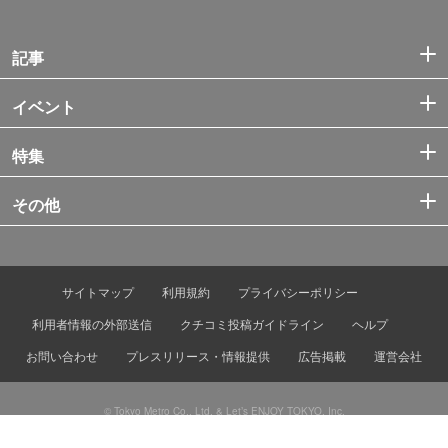
記事
イベント
特集
その他
サイトマップ
利用規約
プライバシーポリシー
利用者情報の外部送信
クチコミ投稿ガイドライン
ヘルプ
お問い合わせ
プレスリリース・情報提供
広告掲載
運営会社
© Tokyo Metro Co., Ltd. & Let’s ENJOY TOKYO, Inc.