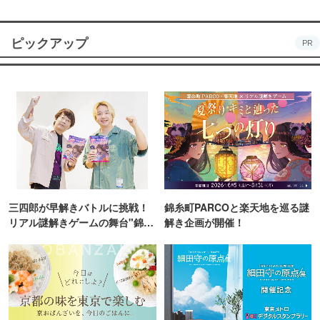
ピックアップ
PR
三四郎が早解きバトルに挑戦！
錦糸町PARCOと楽天地を巡る謎
リアル謎解きゲームの舞台"錦糸
解き企画が開催！
町PARCO・楽天地"を巡る！