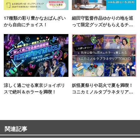
17種類の彩り豊かなおばんざい
細田守監督作品ゆかりの地を巡
から自由にチョイス！
って限定グッズがもらえるチャ
ンス！
涼しく過ごせる東京ジョイポリ
妖怪夏祭りや花火で夏を満喫！
スで絶叫＆ホラーを満喫！
コニカミノルタプラネタリア
TOKYO
関連記事