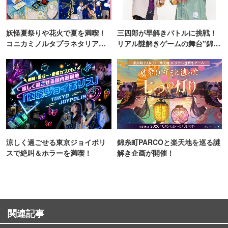
妖怪夏祭りや花火で夏を満喫！
三四郎が早解きバトルに挑戦！
コニカミノルタプラネタリア
リアル謎解きゲームの舞台"錦糸
TOKYO
町PARCO・楽天地"を巡る！
涼しく過ごせる東京ジョイポリ
錦糸町PARCOと楽天地を巡る謎
スで絶叫＆ホラーを満喫！
解き企画が開催！
関連記事