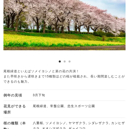
尾根緑道といえばソメイヨシノと菜の花の共演！
また早咲きから遅咲きまで15種類ほどの桜が植栽され、長い期間楽しむことが
できるのも魅力。
例年の見頃
3月下旬
花見ができる
尾根緑道、常盤公園、忠生スポーツ公園
場所
桜の種類（本
八重桜, ソメイヨシノ, ヤマザクラ, シダレザクラ, カンヒザ
クラ, オオシマザクラ, ギョイコウ
数）