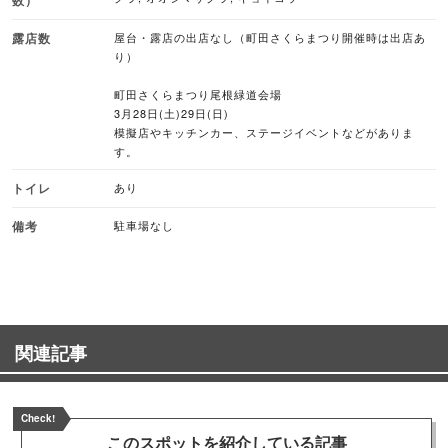
露店数
屋台・露店の出店なし（町田さくらまつり開催時は出店あ
り）
町田さくらまつり尾根緑道会場
3月28日(土)29日(日)
模擬店やキッチンカー、ステージイベントなどがありま
す。
トイレ
あり
備考
駐車場なし
関連記事
Check!
このスポットを
紹介している記事