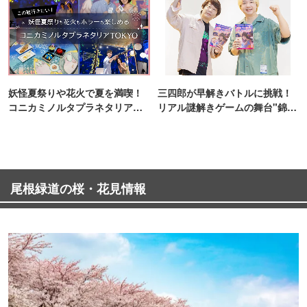
妖怪夏祭りや花火で夏を満喫！
三四郎が早解きバトルに挑戦！
コニカミノルタプラネタリア
リアル謎解きゲームの舞台"錦糸
TOKYO
町PARCO・楽天地"を巡る！
尾根緑道の桜・花見情報