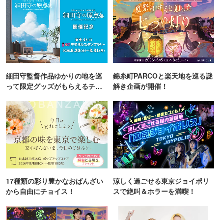
細田守監督作品ゆかりの地を巡
錦糸町PARCOと楽天地を巡る謎
って限定グッズがもらえるチャ
解き企画が開催！
ンス！
17種類の彩り豊かなおばんざい
涼しく過ごせる東京ジョイポリ
から自由にチョイス！
スで絶叫＆ホラーを満喫！