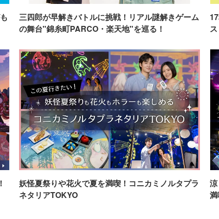
も
三四郎が早解きバトルに挑戦！リアル謎解きゲーム
1
の舞台"錦糸町PARCO・楽天地"を巡る！
ス
！
妖怪夏祭りや花火で夏を満喫！コニカミノルタプラ
涼
ネタリアTOKYO
満