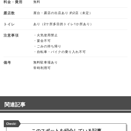
料金・費用
無料
露店数
屋台・露店の出店あり 約2店（未定）
トイレ
あり（2ケ所多目的トイレ1か所あり）
注意事項
・火気使用禁止
・宴会不可
・ごみの持ち帰り
・自転車・バイクの乗り入れ不可
備考
無料駐車場あり
常時利用可
関連記事
Check!
このスポットを
紹介している記事