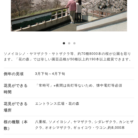
ソメイヨシノ・ヤマザクラ・サトザクラ等、約70種8000本の桜が公園を彩り
ます。「花の森」では珍しい園芸品種が50種以上約190本以上鑑賞できます。
例年の見頃
3月下旬～4月下旬
花見ができる
「常時可」※夜間は街灯等ないため、懐中電灯等必須
時間
花見ができる
エントランス広場・花の森
場所
桜の種類（本
八重桜, ソメイヨシノ, ヤマザクラ, シダレザクラ, カンヒザ
クラ, オオシマザクラ, ギョイコウ・ウコン,約8,000本
数）