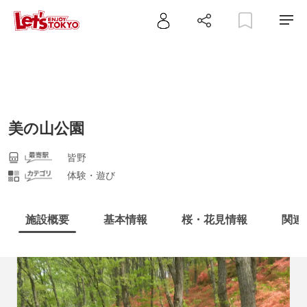
美の山公園
皆野
体験・遊び
施設概要
基本情報
桜・花見情報
関連