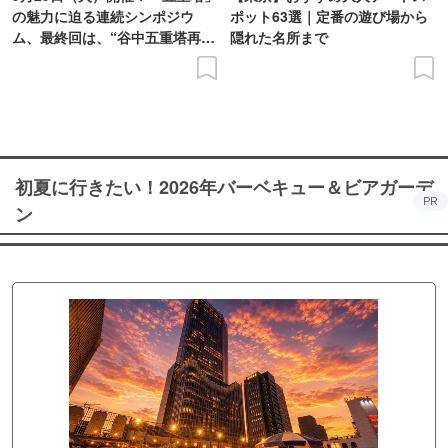
の魅力に迫る連続シンポジウ
ポット63選｜定番の遊び場から
ム、最終回は、“谷中五重塔再建
隠れた名所まで
の意義を語り合う”がテーマ
初夏に行きたい！2026年バーベキュー＆ビアガーデ
PR
ン