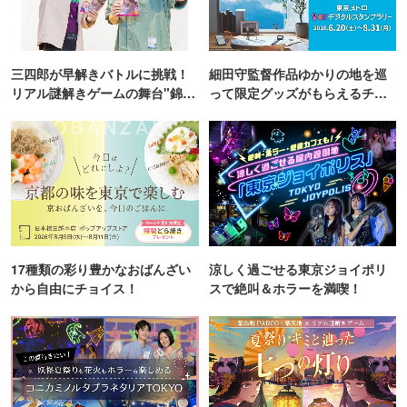
三四郎が早解きバトルに挑戦！
細田守監督作品ゆかりの地を巡
リアル謎解きゲームの舞台"錦糸
って限定グッズがもらえるチャ
町PARCO・楽天地"を巡る！
ンス！
17種類の彩り豊かなおばんざい
涼しく過ごせる東京ジョイポリ
から自由にチョイス！
スで絶叫＆ホラーを満喫！