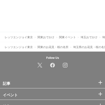
レッツエンジョイ東京
関東おでかけ
関東イベント
埼玉おでかけ
埼
レッツエンジョイ東京
関東のお花見・桜の名所
埼玉県のお花見・桜の名
Follow Us
記事
イベント