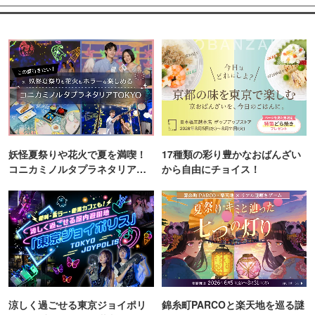
妖怪夏祭りや花火で夏を満喫！
17種類の彩り豊かなおばんざい
コニカミノルタプラネタリア
から自由にチョイス！
TOKYO
涼しく過ごせる東京ジョイポリ
錦糸町PARCOと楽天地を巡る謎