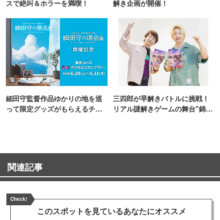
スで絶叫＆ホラーを満喫！
解き企画が開催！
細田守監督作品ゆかりの地を巡
三四郎が早解きバトルに挑戦！
って限定グッズがもらえるチャ
リアル謎解きゲームの舞台"錦糸
ンス！
町PARCO・楽天地"を巡る！
関連記事
Check!
このスポットを見ている
あなたにオススメ