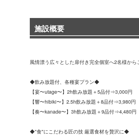
施設概要
風情漂う広々とした扉付き完全個室へ2名様から
◆飲み放題付、各種宴プラン◆
【宴〜utage〜】2h飲み放題＋5品付⇒3,000円
【響〜hibiki〜】2.5h飲み放題＋8品付⇒3,980円
【奏〜kanade〜】3h飲み放題＋9品付⇒4,480円
◆"食"にこだわる匠の技 厳選食材を贅沢に◆