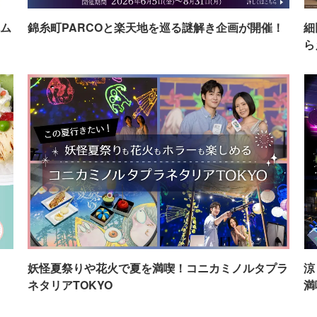
ム
錦糸町PARCOと楽天地を巡る謎解き企画が開催！
細
ら
イ
妖怪夏祭りや花火で夏を満喫！コニカミノルタプラ
涼
ネタリアTOKYO
満