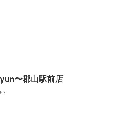
syun〜郡山駅前店
ルメ