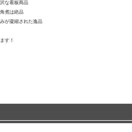
沢な看板商品
角煮は絶品
みが凝縮された逸品
ます！