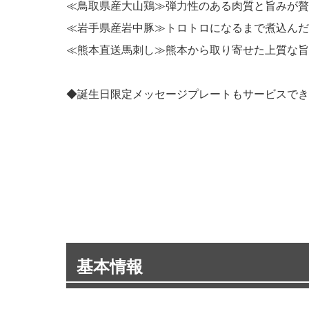
≪鳥取県産大山鶏≫弾力性のある肉質と旨みが贅
≪岩手県産岩中豚≫トロトロになるまで煮込んだ
≪熊本直送馬刺し≫熊本から取り寄せた上質な旨
◆誕生日限定メッセージプレートもサービスでき
基本情報