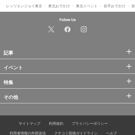
レッツエンジョイ東京
東北おでかけ
東北イベント
岩手おでかけ
岩
Follow Us
記事
イベント
特集
その他
サイトマップ
利用規約
プライバシーポリシー
利用者情報の外部送信
クチコミ投稿ガイドライン
ヘルプ