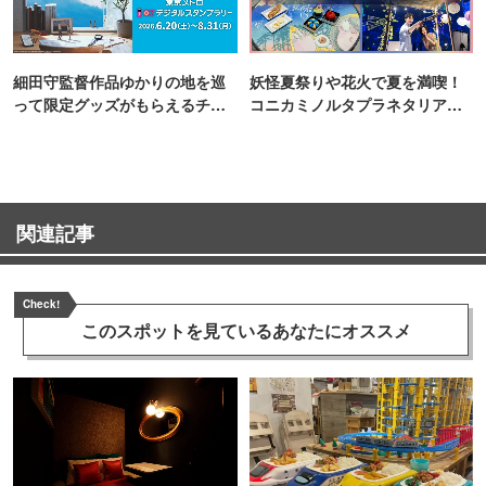
細田守監督作品ゆかりの地を巡
妖怪夏祭りや花火で夏を満喫！
って限定グッズがもらえるチャ
コニカミノルタプラネタリア
ンス！
TOKYO
関連記事
Check!
このスポットを見ている
あなたにオススメ