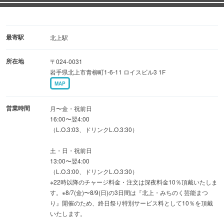
レに浸して召し上がれ♪
※チャージ料金462円(税込)
最寄駅
北上駅
所在地
〒024-0031
【テイクアウト実施中】
岩手県北上市青柳町1-6-11 ロイスビル3 1F
ほぼ全品テイクアウト可能！！
MAP
営業時間
月〜金・祝前日
16:00〜翌4:00
（L.O.3:03、ドリンクL.O.3:30）
土・日・祝前日
13:00〜翌4:00
（L.O.3:00、ドリンクL.O.3:30）
※22時以降のチャージ料金・注文は深夜料金10％頂戴いたしま
す。※8/7(金)〜8/9(日)の3日間は『北上・みちのく芸能まつ
り』開催のため、終日祭り特別サービス料として10％を頂戴
いたします。