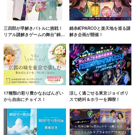
三四郎が早解きバトルに挑戦！
錦糸町PARCOと楽天地を巡る謎
リアル謎解きゲームの舞台"錦糸
解き企画が開催！
町PARCO・楽天地"を巡る！
17種類の彩り豊かなおばんざい
涼しく過ごせる東京ジョイポリ
から自由にチョイス！
スで絶叫＆ホラーを満喫！