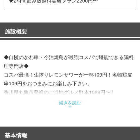
★2時間飲み放題付宴会プラン2200円〜
施設概要
◆自慢のかわ串・今治焼鳥が最強コスパで堪能できる鶏料
理専門店◆
コスパ最強！生搾りレモンサワーが一杯109円！名物鶏皮
串109円をおつまみにお楽しみ下さい。
香川県丸亀市発祥のご当地グルメ!!1本1089円〜!!
秘伝の漬け込み地でじっくり味を染み込ませ独自に調合し
続きを読む
たタレをかけ、外はカリッと、中はジューシーに焼き上げ
る！！
味付けは「なし・基本・辛・鬼辛」からお選びいただけま
基本情報
す！追加で骨付鳥の向こう側(おにぎり)（税込109円）をタ