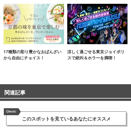
TOKYO
17種類の彩り豊かなおばんざい
涼しく過ごせる東京ジョイポリ
から自由にチョイス！
スで絶叫＆ホラーを満喫！
関連記事
Check!
このスポットを見ている
あなたにオススメ