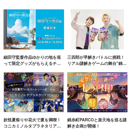
細田守監督作品ゆかりの地を巡
三四郎が早解きバトルに挑戦！
って限定グッズがもらえるチャ
リアル謎解きゲームの舞台"錦糸
ンス！
町PARCO・楽天地"を巡る！
妖怪夏祭りや花火で夏を満喫！
錦糸町PARCOと楽天地を巡る謎
コニカミノルタプラネタリア
解き企画が開催！