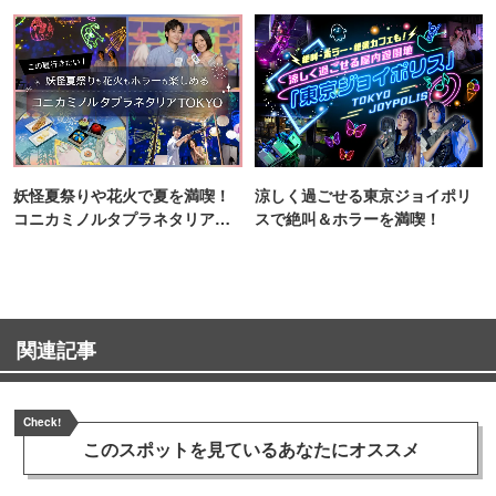
ンス！
妖怪夏祭りや花火で夏を満喫！
涼しく過ごせる東京ジョイポリ
コニカミノルタプラネタリア
スで絶叫＆ホラーを満喫！
TOKYO
関連記事
Check!
このスポットを見ている
あなたにオススメ