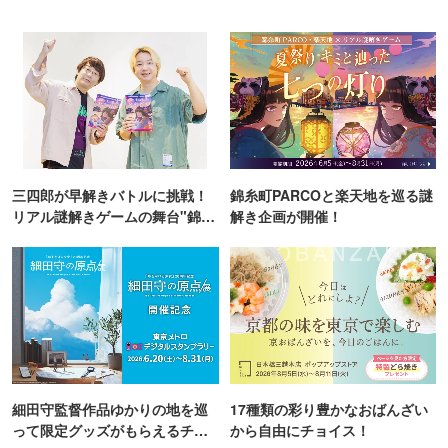
三四郎が早解きバトルに挑戦！
錦糸町PARCOと楽天地を巡る謎
リアル謎解きゲームの舞台"錦糸
解き企画が開催！
町PARCO・楽天地"を巡る！
細田守監督作品ゆかりの地を巡
17種類の彩り豊かなおばんざい
って限定グッズがもらえるチャ
から自由にチョイス！