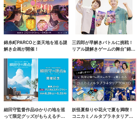
錦糸町PARCOと楽天地を巡る謎
三四郎が早解きバトルに挑戦！
解き企画が開催！
リアル謎解きゲームの舞台"錦糸
町PARCO・楽天地"を巡る！
細田守監督作品ゆかりの地を巡
妖怪夏祭りや花火で夏を満喫！
って限定グッズがもらえるチャ
コニカミノルタプラネタリア
ンス！
TOKYO