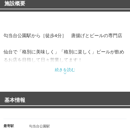
施設概要
勾当台公園駅から［徒歩4分］ 唐揚げとビールの専門店
仙台で「格別に美味しく」「格別に楽しく」ビールが飲め
るお店を目指して日々営業してます！
ドリンクは全18種の"PERFECT BEER"がメインとなり、
続きを読む
おつまみはビールに漬け込んだ鶏の唐揚げ"ビアチキ"がメ
イン！
基本情報
ビアチキ以外にも、ビール屋ならではの贅沢なメニューも
豊富にございます。もちろんビール以外のお酒も多数用意
してます！
最寄駅
勾当台公園駅