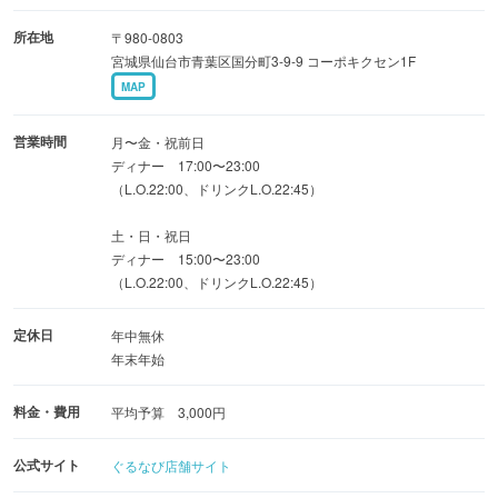
カウンター17席とテーブル8席！団体さま、おひとりさま
所在地
〒980-0803
も大歓迎です!!
宮城県仙台市青葉区国分町3-9-9 コーポキクセン1F
MAP
営業時間
月〜金・祝前日
ディナー 17:00〜23:00
（L.O.22:00、ドリンクL.O.22:45）
土・日・祝日
ディナー 15:00〜23:00
（L.O.22:00、ドリンクL.O.22:45）
定休日
年中無休
年末年始
料金・費用
平均予算 3,000円
公式サイト
ぐるなび店舗サイト