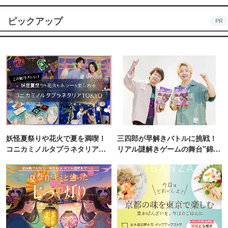
ピックアップ
PR
妖怪夏祭りや花火で夏を満喫！
三四郎が早解きバトルに挑戦！
コニカミノルタプラネタリア
リアル謎解きゲームの舞台"錦糸
TOKYO
町PARCO・楽天地"を巡る！