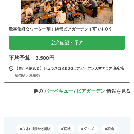
歌舞伎町タワーを一望！絶景ビアガーデン！雨でもOK
空席確認・予約
平均予算 3,500円
【昼から飲める】シュラスコ＆BBQビアガーデン天空テラス 新宿店
新宿駅／東京都
他の
バーベキュー
/
ビアガーデン
情報を見る
八木山動物公園駅
宮城
グルメ
和食