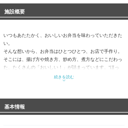
施設概要
いつもあたたかく、おいしいお弁当を味わっていただきた
い。
そんな想いから、お弁当はひとつひとつ、お店で手作り。
そこには、揚げ方や焼き方、炒め方、煮方などにこだわっ
た、たくさんの「おいしい！」が詰まっています。“ほっ
と”できるお弁当で、“もっと”お客様を笑顔にする。これか
続きを読む
らも、そんなお弁当をお届けします。
基本情報