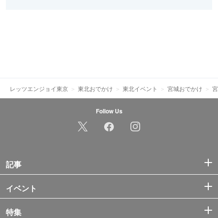
レッツエンジョイ東京
東北おでかけ
東北イベント
宮城おでかけ
宮
Follow Us
記事
イベント
特集