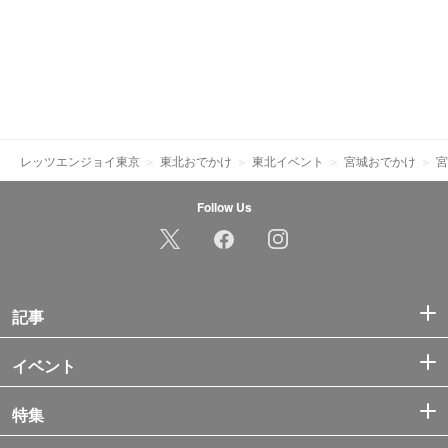
レッツエンジョイ東京
東北おでかけ
東北イベント
宮城おでかけ
宮
Follow Us
記事
イベント
特集