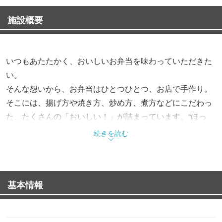
施設概要
いつもあたたかく、おいしいお弁当を味わっていただきた
い。
そんな想いから、お弁当はひとつひとつ、お店で手作り。
そこには、揚げ方や焼き方、炒め方、煮方などにこだわっ
た、たくさんの「おいしい！」が詰まっています。“ほっ
と”できるお弁当で、“もっと”お客様を笑顔にする。これか
続きを読む
らも、そんなお弁当をお届けします。
基本情報