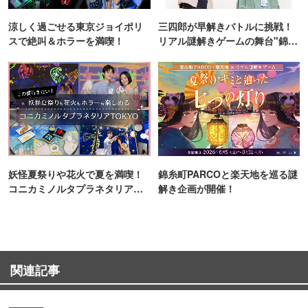
涼しく過ごせる東京ジョイポリ
三四郎が早解きバトルに挑戦！
スで絶叫＆ホラーを満喫！
リアル謎解きゲームの舞台"錦糸
町PARCO・楽天地"を巡る！
妖怪夏祭りや花火で夏を満喫！
錦糸町PARCOと楽天地を巡る謎
コニカミノルタプラネタリア
解き企画が開催！
TOKYO
関連記事