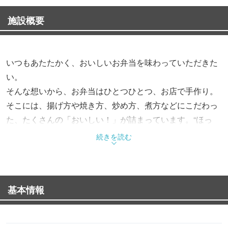
施設概要
いつもあたたかく、おいしいお弁当を味わっていただきた
い。
そんな想いから、お弁当はひとつひとつ、お店で手作り。
そこには、揚げ方や焼き方、炒め方、煮方などにこだわっ
た、たくさんの「おいしい！」が詰まっています。“ほっ
と”できるお弁当で、“もっと”お客様を笑顔にする。これか
続きを読む
らも、そんなお弁当をお届けします。
基本情報