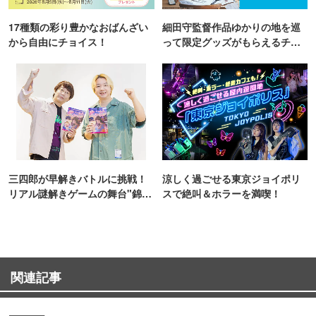
17種類の彩り豊かなおばんざい
細田守監督作品ゆかりの地を巡
から自由にチョイス！
って限定グッズがもらえるチャ
ンス！
三四郎が早解きバトルに挑戦！
涼しく過ごせる東京ジョイポリ
リアル謎解きゲームの舞台"錦糸
スで絶叫＆ホラーを満喫！
町PARCO・楽天地"を巡る！
関連記事