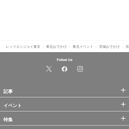
レッツエンジョイ東京
東北おでかけ
東北イベント
宮城おでかけ
宮
Follow Us
記事
イベント
特集