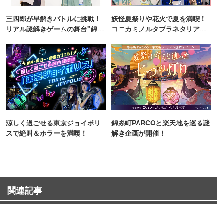
三四郎が早解きバトルに挑戦！
妖怪夏祭りや花火で夏を満喫！
リアル謎解きゲームの舞台"錦糸
コニカミノルタプラネタリア
町PARCO・楽天地"を巡る！
TOKYO
涼しく過ごせる東京ジョイポリ
錦糸町PARCOと楽天地を巡る謎
スで絶叫＆ホラーを満喫！
解き企画が開催！
関連記事