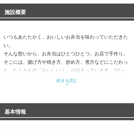
施設概要
いつもあたたかく、おいしいお弁当を味わっていただきた
い。
そんな想いから、お弁当はひとつひとつ、お店で手作り。
そこには、揚げ方や焼き方、炒め方、煮方などにこだわっ
た、たくさんの「おいしい！」が詰まっています。“ほっ
と”できるお弁当で、“もっと”お客様を笑顔にする。これか
続きを読む
らも、そんなお弁当をお届けします。
基本情報