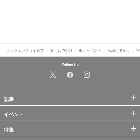
レッツエンジョイ東京
東北おでかけ
東北イベント
宮城おでかけ
宮
Follow Us
記事
イベント
特集