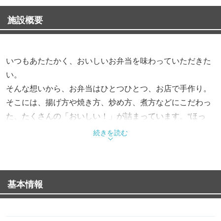
施設概要
いつもあたたかく、おいしいお弁当を味わっていただきた
い。
そんな想いから、お弁当はひとつひとつ、お店で手作り。
そこには、揚げ方や焼き方、炒め方、煮方などにこだわっ
た、たくさんの「おいしい！」が詰まっています。“ほっ
と”できるお弁当で、“もっと”お客様を笑顔にする。これか
続きを読む
らも、そんなお弁当をお届けします。
基本情報