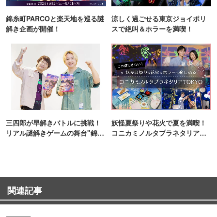
錦糸町PARCOと楽天地を巡る謎
涼しく過ごせる東京ジョイポリ
解き企画が開催！
スで絶叫＆ホラーを満喫！
三四郎が早解きバトルに挑戦！
妖怪夏祭りや花火で夏を満喫！
リアル謎解きゲームの舞台"錦糸
コニカミノルタプラネタリア
町PARCO・楽天地"を巡る！
TOKYO
関連記事