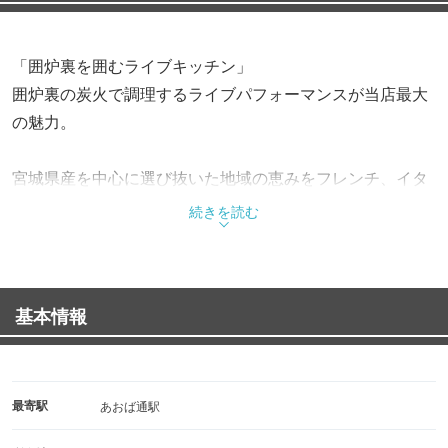
「囲炉裏を囲むライブキッチン」
囲炉裏の炭火で調理するライブパフォーマンスが当店最大
の魅力。
宮城県産を中心に選び抜いた地域の恵みをフレンチ、イタ
リアンをベースとした創作料理に、
続きを読む
料理との相性にこだわったナチュラルワインをはじめ、バ
リエーション豊かなドリンクを取り揃えております。
基本情報
最寄駅
あおば通駅