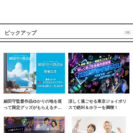
ピックアップ
PR
細田守監督作品ゆかりの地を巡
涼しく過ごせる東京ジョイポリ
って限定グッズがもらえるチャ
スで絶叫＆ホラーを満喫！
ンス！