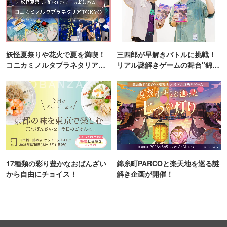
妖怪夏祭りや花火で夏を満喫！
三四郎が早解きバトルに挑戦！
コニカミノルタプラネタリア
リアル謎解きゲームの舞台"錦糸
TOKYO
町PARCO・楽天地"を巡る！
17種類の彩り豊かなおばんざい
錦糸町PARCOと楽天地を巡る謎
から自由にチョイス！
解き企画が開催！