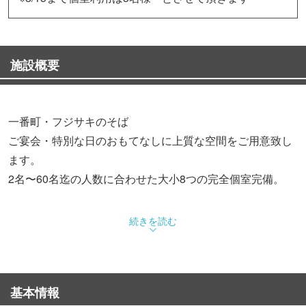
施設概要
一番町・フジサキのそば
ご宴会・特別な日のおもてなしに上質な空間をご用意致し
ます。
2名〜60名迄の人数に合わせた大小8つの完全個室完備。
【エレベーター完備、バリアフリー】
続きを読む
・2階から3階まで様々なお部屋をご用意しております。
・2名様〜最大で60名様まで収容可能な個室は畳に椅子テ
ーブルを使用。
基本情報
・2階、3階へのフロアの移動はエレベーターがあり、足の