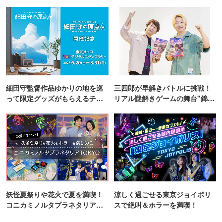
細田守監督作品ゆかりの地を巡
三四郎が早解きバトルに挑戦！
って限定グッズがもらえるチャ
リアル謎解きゲームの舞台"錦糸
ンス！
町PARCO・楽天地"を巡る！
妖怪夏祭りや花火で夏を満喫！
涼しく過ごせる東京ジョイポリ
コニカミノルタプラネタリア
スで絶叫＆ホラーを満喫！
TOKYO