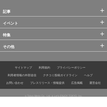
記事
イベント
特集
その他
サイトマップ
利用規約
プライバシーポリシー
利用者情報の外部送信
クチコミ投稿ガイドライン
ヘルプ
お問い合わせ
プレスリリース・情報提供
広告掲載
運営会社
© Tokyo Metro Co., Ltd. & Let’s ENJOY TOKYO, Inc.