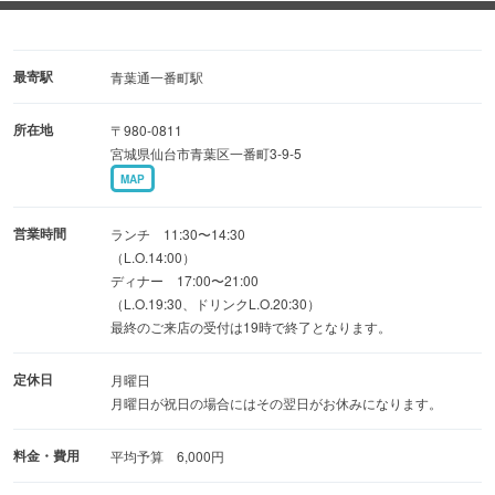
不自由な方でもご安心いただけます。
【ご予約について】
最寄駅
青葉通一番町駅
※1 ネットでご予約いただいた内容にご変更がある場合はお
所在地
〒980-0811
電話にてご連絡をお願いいたします。
宮城県仙台市青葉区一番町3-9-5
※2 月曜日にお受けした予約に関しては定休日のため、予約
MAP
のご連絡が翌営業日以降になります。
※3 ランチ・ディナー共に5名以上の「席のみ予約」の際
営業時間
ランチ 11:30〜14:30
は、予約確定の際にメニューの確定をお願い致します。
（L.O.14:00）
ディナー 17:00〜21:00
上記に付きまして、ご理解をお願いいたします。
（L.O.19:30、ドリンクL.O.20:30）
最終のご来店の受付は19時で終了となります。
定休日
月曜日
月曜日が祝日の場合にはその翌日がお休みになります。
料金・費用
平均予算 6,000円