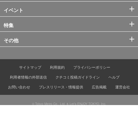
イベント
特集
その他
サイトマップ
利用規約
プライバシーポリシー
利用者情報の外部送信
クチコミ投稿ガイドライン
ヘルプ
お問い合わせ
プレスリリース・情報提供
広告掲載
運営会社
© Tokyo Metro Co., Ltd. & Let’s ENJOY TOKYO, Inc.