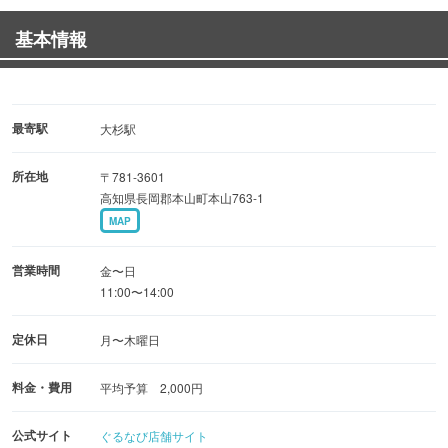
基本情報
◆牧場直送だからこその安心と新鮮さ
当店は、自社牧場から直送のあかうしを使用しておりま
す。
愛情とこだわりをもって育てた牛を提供するスタイルだか
最寄駅
大杉駅
ら、
所在地
〒781-3601
安心感と味わいは格別◎牛すじカレーや焼肉丼も自慢の逸
高知県長岡郡本山町本山763-1
品です。
MAP
◆山あいの癒し空間でホッとひと息
営業時間
金〜日
お店があるのは、自然豊かな本山町。
11:00〜14:00
木のぬくもりを感じる店内で、のんびりランチタイムが楽
定休日
月〜木曜日
しめます◎
週末だけの営業なので、ドライブや旅行がてらの立ち寄り
料金・費用
平均予算 2,000円
にぴったりです！
公式サイト
ぐるなび店舗サイト