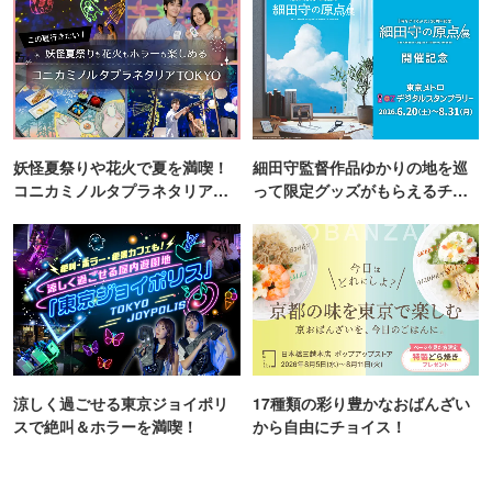
妖怪夏祭りや花火で夏を満喫！
細田守監督作品ゆかりの地を巡
コニカミノルタプラネタリア
って限定グッズがもらえるチャ
TOKYO
ンス！
涼しく過ごせる東京ジョイポリ
17種類の彩り豊かなおばんざい
スで絶叫＆ホラーを満喫！
から自由にチョイス！