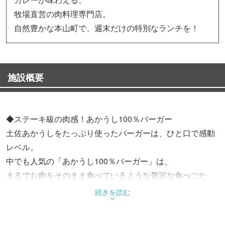
牧場直営の肉料理専門店。
自然豊かな本山町で、週末だけの特別なランチを！
施設概要
◆ステーキ級の肉感！あかうし100％バーガー
土佐あかうしをたっぷり使ったバーガーは、ひと口で感動
レベル。
中でも人気の「あかうし100％バーガー」は、
まるでお肉をそのまま食べているような贅沢な食べごた
え！
続きを読む
塩とバターだけで仕上げるシンプルさが、肉の旨みを引き
立てます。