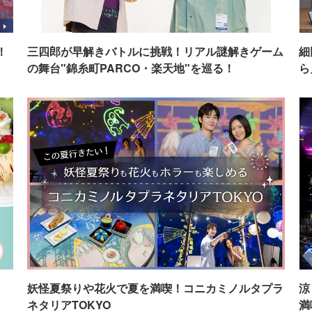
！
三四郎が早解きバトルに挑戦！リアル謎解きゲーム
細
の舞台"錦糸町PARCO・楽天地"を巡る！
ら
イ
妖怪夏祭りや花火で夏を満喫！コニカミノルタプラ
涼
ネタリアTOKYO
満