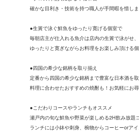
確かな目利き・技術を持つ職人が手間暇を惜しま
●生簀で泳ぐ鮮魚をゆったり寛げる個室で
毎朝店主が仕入れる魚介は店内の生簀で泳がせ、
ゆったりと寛ぎながらお料理をお楽しみ頂ける個
●四国の希少な銘柄を取り揃え
定番から四国の希少な銘柄まで豊富な日本酒を取
料理に合わせたおすすめの焼酎も！お気軽にお尋
●こだわりコースやランチもオススメ
瀬戸内の旬な鮮魚や野菜が楽しめる2H飲み放題コ
ランチには小鉢や刺身、椀物からコーヒーorアイ