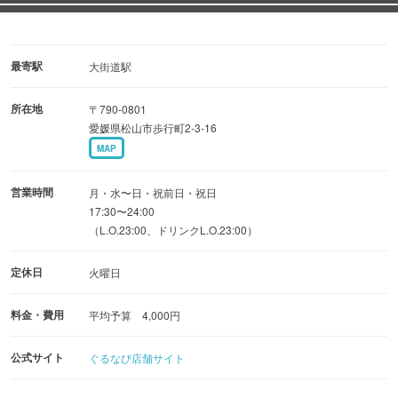
人と、心ゆくまで非日常のひとときをお楽しみください。
テラス席限定、ペット（小型犬のみ）同伴可能です♪
最寄駅
大街道駅
ご予約・お問い合わせはお電話でも承ります。
所在地
〒790-0801
愛媛県松山市歩行町2-3-16
《県内の契約農家を中心とした無農薬・減農薬の野菜料理
MAP
も人気》
和牛が乗った人気のお弁当やオードブル等のテイクアウト
営業時間
月・水〜日・祝前日・祝日
も承り中
17:30〜24:00
（L.O.23:00、ドリンクL.O.23:00）
定休日
火曜日
料金・費用
平均予算 4,000円
公式サイト
ぐるなび店舗サイト