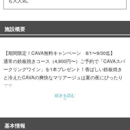
も大人気。
施設概要
【期間限定！CAVA無料キャンペーン 8/1〜9/30迄】
通常の鉄板焼きコース（4,800円〜）ご予約で「CAVAスパ
ークリングワイン」を1本プレゼント！香ばしい鉄板焼き
と冷えたCAVAの爽快なマリアージュは夏の夜にぴったり
です。
続きを読む
2階のオシャレなカフェ風空間でくつろいだり、1日1組限
定の中庭テラスでBBQを満喫したり、様々なシーンでご活
用ください。季節の特別メニューやドリンクも充実してお
基本情報
り、お好みに合わせてお選びいただけます。ご家族やご友