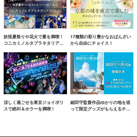
妖怪夏祭りや花火で夏を満喫！
17種類の彩り豊かなおばんざい
コニカミノルタプラネタリア
から自由にチョイス！
TOKYO
涼しく過ごせる東京ジョイポリ
細田守監督作品ゆかりの地を巡
スで絶叫＆ホラーを満喫！
って限定グッズがもらえるチャ
ンス！