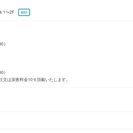
4 1〜2F
MAP
30）
30）
・注文は深夜料金10％頂戴いたします。