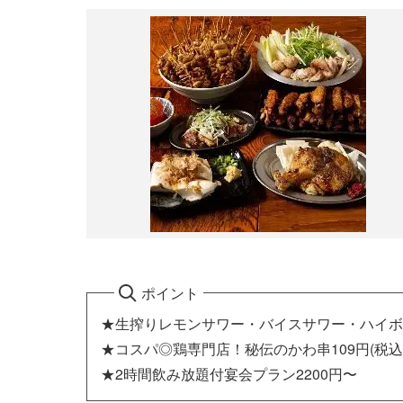
ポイント
★生搾りレモンサワー・バイスサワー・ハイボー
★コスパ◎鶏専門店！秘伝のかわ串109円(税込
★2時間飲み放題付宴会プラン2200円〜