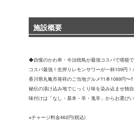
施設概要
◆自慢のかわ串・今治焼鳥が最強コスパで堪能で
コスパ最強！生搾りレモンサワーが一杯109円！
香川県丸亀市発祥のご当地グルメ!!1本1089円〜!!
秘伝の漬け込み地でじっくり味を染み込ませ独自
味付けは「なし・基本・辛・鬼辛」からお選びいた
※チャージ料金462円(税込)