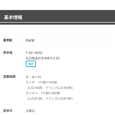
◆本格中華が楽しめるコース◆
各種ご宴会やお集まりなどにもおすすめのコースもござい
基本情報
ます。
お料理のみ3,300円〜、飲み放題付き5,500円〜でご案内し
ております。
最寄駅
野町駅
◆店内のご紹介◆
所在地
〒921-8033
店内は和の雰囲気も漂わせた上品な空間。
石川県金沢市寺町3-2-25
お一人様から気軽にご利用いただけるカウンター席や、
MAP
グループでのお食事にも最適なテーブル席がございます。
また、店内奥には座敷個室も完備しており、最大10名様ま
営業時間
月・水〜日
でのご利用が可能です。
ランチ 11:30〜14:30
（L.O.14:00、ドリンクL.O.14:00）
最大40名様までのご宴会も可能なため、ぜひ気軽にお問い
ディナー 17:30〜22:00
合わせください。
（L.O.21:00、ドリンクL.O.21:30）
定休日
火曜日