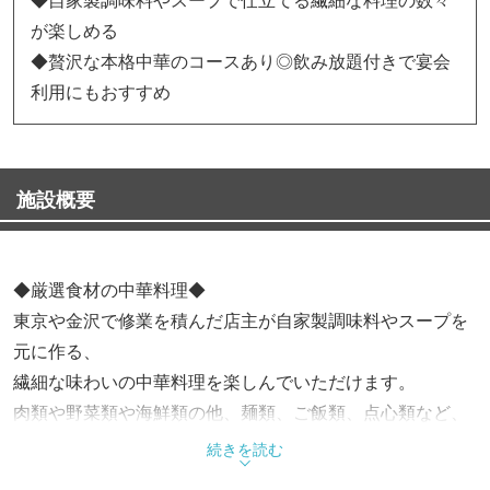
が楽しめる
◆贅沢な本格中華のコースあり◎飲み放題付きで宴会
利用にもおすすめ
施設概要
◆厳選食材の中華料理◆
東京や金沢で修業を積んだ店主が自家製調味料やスープを
元に作る、
繊細な味わいの中華料理を楽しんでいただけます。
肉類や野菜類や海鮮類の他、麺類、ご飯類、点心類など、
メニューの品数も豊富にご用意しております。
続きを読む