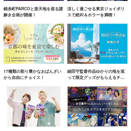
錦糸町PARCOと楽天地を巡る謎
涼しく過ごせる東京ジョイポリ
解き企画が開催！
スで絶叫＆ホラーを満喫！
17種類の彩り豊かなおばんざい
細田守監督作品ゆかりの地を巡
から自由にチョイス！
って限定グッズがもらえるチャ
ンス！