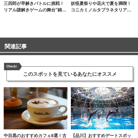
三四郎が早解きバトルに挑戦！
妖怪夏祭りや花火で夏を満喫！
リアル謎解きゲームの舞台"錦糸
コニカミノルタプラネタリア
町PARCO・楽天地"を巡る！
TOKYO
関連記事
Check!
このスポットを見ている
あなたにオススメ
中目黒のおすすめカフェ8選！古
【品川】おすすめデートスポッ