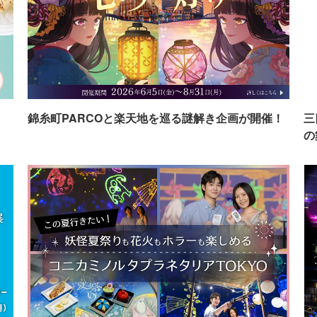
イ
錦糸町PARCOと楽天地を巡る謎解き企画が開催！
三
の