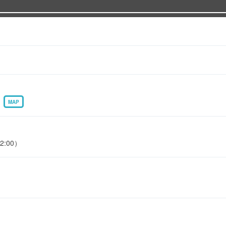
1
MAP
2:00）