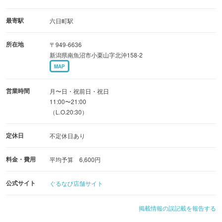
至福の旅館ランチをお楽しみいただける日帰りプランをご
用意。
最寄駅
六日町駅
のんびりと癒され、心身ともにリフレッシュできる時間を
所在地
〒949-6636
お楽しみください。
新潟県南魚沼市小栗山字北沖158-2
MAP
◆心和む贅沢なひとときを
アットホームな雰囲気の中、日常を忘れてゆっくりとお過
営業時間
月〜日・祝前日・祝日
ごしいただけます。
11:00〜21:00
（L.O.20:30）
木の温もりに包まれた居心地の良い空間で、ご家族やご友
人と、
定休日
不定休日あり
美味しい料理と共に、心安らぐ時間をご満喫ください。
料金・費用
平均予算 6,600円
公式サイト
ぐるなび店舗サイト
掲載情報の誤記載を報告する