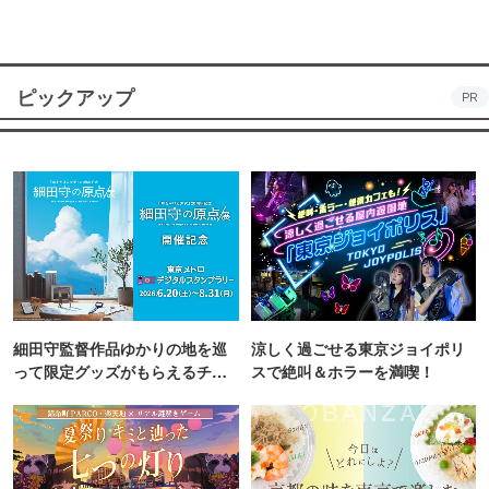
ピックアップ
PR
細田守監督作品ゆかりの地を巡
涼しく過ごせる東京ジョイポリ
って限定グッズがもらえるチャ
スで絶叫＆ホラーを満喫！
ンス！