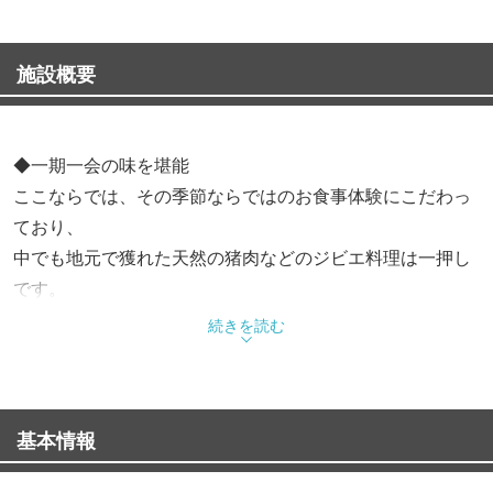
施設概要
◆一期一会の味を堪能
ここならでは、その季節ならではのお食事体験にこだわっ
ており、
中でも地元で獲れた天然の猪肉などのジビエ料理は一押し
です。
魚沼と言えば外せない名物のコシヒカリはもちろん、
続きを読む
地元の旬の味覚をふんだんにお届けします。
◆癒しと美食の日帰りプラン
基本情報
源泉かけ流しの六日町温泉でゆったり癒やされ、季節の地
元食材をふんだんに使った、