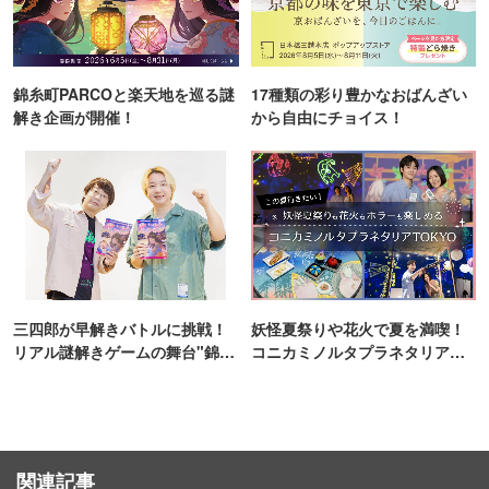
錦糸町PARCOと楽天地を巡る謎
17種類の彩り豊かなおばんざい
解き企画が開催！
から自由にチョイス！
三四郎が早解きバトルに挑戦！
妖怪夏祭りや花火で夏を満喫！
リアル謎解きゲームの舞台"錦糸
コニカミノルタプラネタリア
町PARCO・楽天地"を巡る！
TOKYO
関連記事