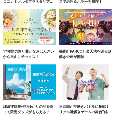
コニカミノルタプラネタリア
スで絶叫＆ホラーを満喫！
TOKYO
17種類の彩り豊かなおばんざい
錦糸町PARCOと楽天地を巡る謎
から自由にチョイス！
解き企画が開催！
細田守監督作品ゆかりの地を巡
三四郎が早解きバトルに挑戦！
って限定グッズがもらえるチャ
リアル謎解きゲームの舞台"錦糸