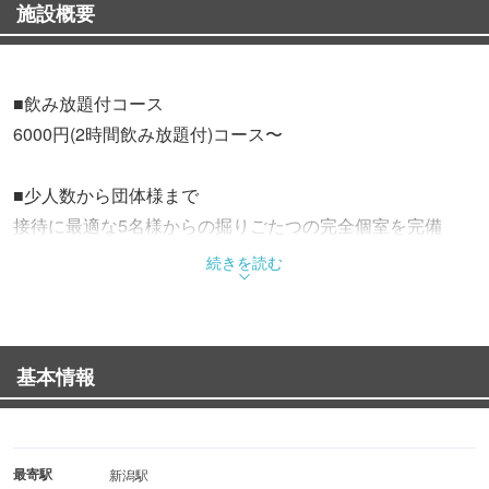
施設概要
■飲み放題付コース
6000円(2時間飲み放題付)コース〜
■少人数から団体様まで
接待に最適な5名様からの掘りごたつの完全個室を完備
最大40名様まで対応可能な、貸切の宴会場あり
続きを読む
■ランチ
当店のコースはお昼からご利用可能。昼飲み・昼宴会も可
基本情報
最寄駅
新潟駅