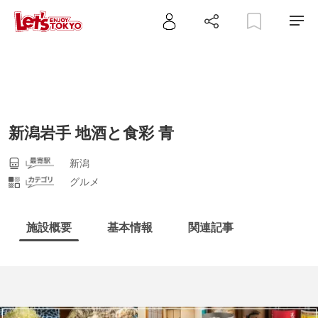
新潟岩手 地酒と食彩 青
新潟
グルメ
施設概要
基本情報
関連記事