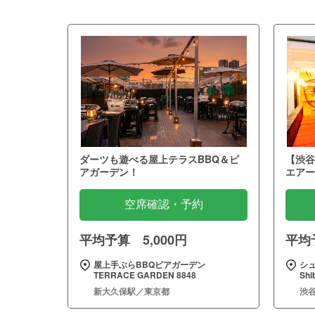
ダーツも遊べる屋上テラスBBQ＆ビ
【渋谷
アガーデン！
エアー
空席確認・予約
平均予算 5,000円
平均予
屋上手ぶらBBQビアガーデン
シュ
TERRACE GARDEN 8848
Sh
新大久保駅／東京都
渋