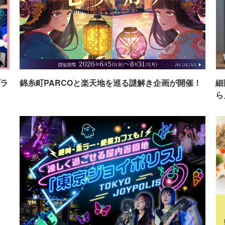
ラ
錦糸町PARCOと楽天地を巡る謎解き企画が開催！
細
ら