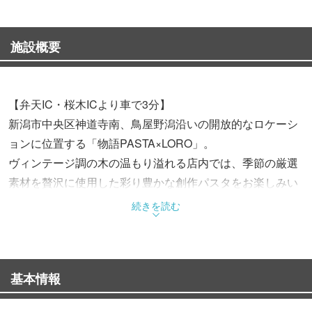
施設概要
【弁天IC・桜木ICより車で3分】
新潟市中央区神道寺南、鳥屋野潟沿いの開放的なロケーシ
ョンに位置する「物語PASTA×LORO」。
ヴィンテージ調の木の温もり溢れる店内では、季節の厳選
素材を贅沢に使用した彩り豊かな創作パスタをお楽しみい
ただけます。
続きを読む
一番の人気は、ソースがよく絡むモチモチ食感の生パス
タ。
基本情報
ランチタイムには、お得な前菜セットや一つひとつ丁寧に
仕上げる自慢の手作りドルチェセットが女性のお客様に大