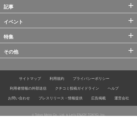
記事
イベント
特集
その他
サイトマップ
利用規約
プライバシーポリシー
利用者情報の外部送信
クチコミ投稿ガイドライン
ヘルプ
お問い合わせ
プレスリリース・情報提供
広告掲載
運営会社
© Tokyo Metro Co., Ltd. & Let’s ENJOY TOKYO, Inc.