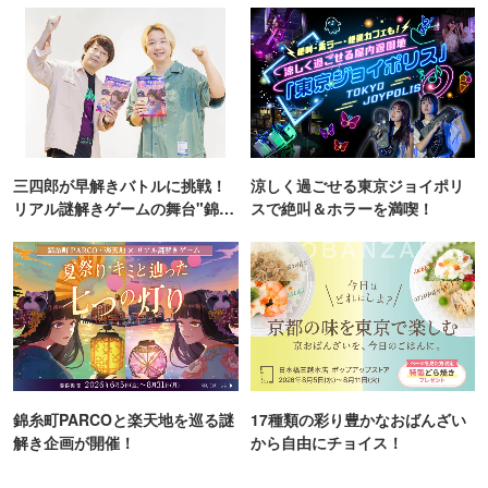
三四郎が早解きバトルに挑戦！
涼しく過ごせる東京ジョイポリ
リアル謎解きゲームの舞台"錦糸
スで絶叫＆ホラーを満喫！
町PARCO・楽天地"を巡る！
錦糸町PARCOと楽天地を巡る謎
17種類の彩り豊かなおばんざい
解き企画が開催！
から自由にチョイス！