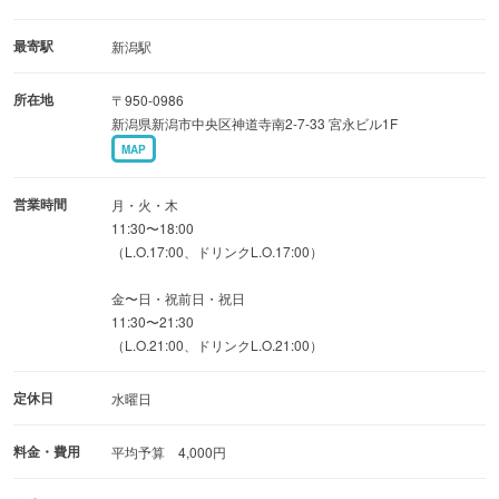
好評です。
最寄駅
新潟駅
駐車場は14台完備。お子様連れのママ会、ゆったり過ごし
所在地
〒950-0986
たいデート、大切な記念日のディナーまで幅広く対応いた
新潟県新潟市中央区神道寺南2-7-33 宮永ビル1F
します。
MAP
日常を忘れる心地よい空間で、心もお腹も満たされる至福
のひとときをお過ごしください。
営業時間
月・火・木
11:30〜18:00
（L.O.17:00、ドリンクL.O.17:00）
金〜日・祝前日・祝日
11:30〜21:30
（L.O.21:00、ドリンクL.O.21:00）
定休日
水曜日
料金・費用
平均予算 4,000円