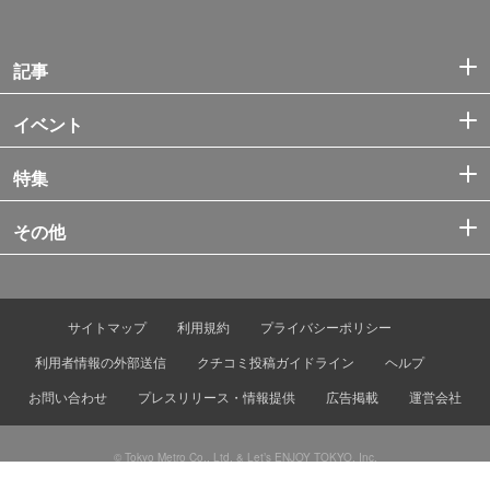
記事
イベント
特集
その他
サイトマップ
利用規約
プライバシーポリシー
利用者情報の外部送信
クチコミ投稿ガイドライン
ヘルプ
お問い合わせ
プレスリリース・情報提供
広告掲載
運営会社
© Tokyo Metro Co., Ltd. & Let’s ENJOY TOKYO, Inc.