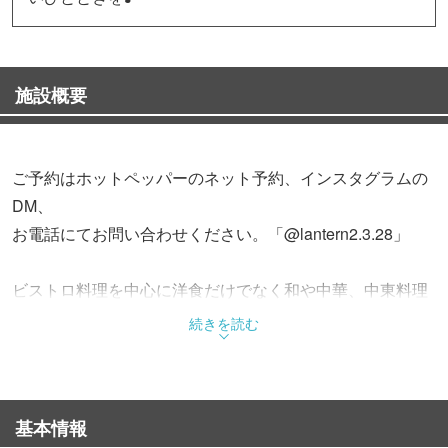
施設概要
ご予約はホットペッパーのネット予約、インスタグラムの
DM、
お電話にてお問い合わせください。「@lantern2.3.28」
ビストロ料理を中心に洋食だけでなく和や中華、中東料理
など多ジャンルご用意！
続きを読む
小皿のおつまみや前菜からメインのお肉や〆のパスタ、リ
ゾット、パエリアまで。
豊富な品数の中からあなたの”食べたい！”をお探しくださ
基本情報
い！