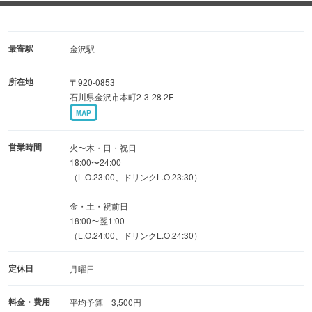
ワインを中心に約80種類のドリンクをご用意。
ワイン好きなスタッフが選んだおすすめワインもありま
最寄駅
金沢駅
す！
所在地
〒920-0853
石川県金沢市本町2-3-28 2F
最大着席65名様、立食80名様まで可能！
MAP
結婚式の二次会や歓迎会など団体様での貸切のご予約も承
っております。
営業時間
火〜木・日・祝日
18:00〜24:00
（L.O.23:00、ドリンクL.O.23:30）
金・土・祝前日
18:00〜翌1:00
（L.O.24:00、ドリンクL.O.24:30）
定休日
月曜日
料金・費用
平均予算 3,500円