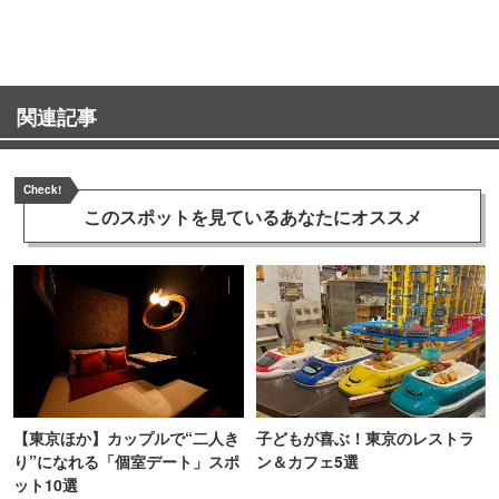
町PARCO・楽天地"を巡る！
ンス！
関連記事
Check!
このスポットを見ている
あなたにオススメ
【東京ほか】カップルで“二人き
子どもが喜ぶ！東京のレストラ
り”になれる「個室デート」スポ
ン＆カフェ5選
ット10選