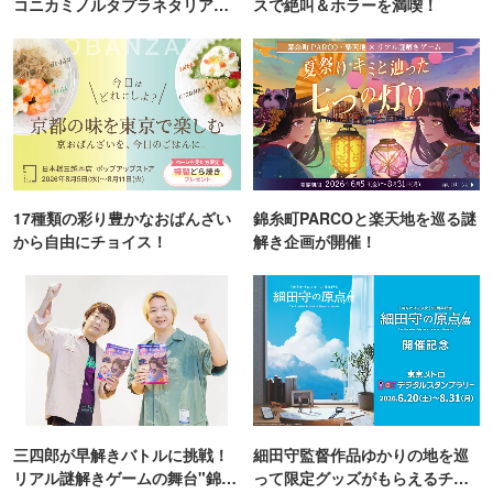
コニカミノルタプラネタリア
スで絶叫＆ホラーを満喫！
TOKYO
17種類の彩り豊かなおばんざい
錦糸町PARCOと楽天地を巡る謎
から自由にチョイス！
解き企画が開催！
三四郎が早解きバトルに挑戦！
細田守監督作品ゆかりの地を巡
リアル謎解きゲームの舞台"錦糸
って限定グッズがもらえるチャ