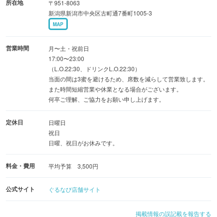
所在地
〒951-8063
用いただけます。
新潟県新潟市中央区古町通7番町1005-3
MAP
営業時間
月〜土・祝前日
17:00〜23:00
（L.O.22:30、ドリンクL.O.22:30）
当面の間は3蜜を避けるため、席数を減らして営業致します。
また時間短縮営業や休業となる場合がございます。
何卒ご理解、ご協力をお願い申し上げます。
定休日
日曜日
祝日
日曜、祝日がお休みです。
料金・費用
平均予算 3,500円
公式サイト
ぐるなび店舗サイト
掲載情報の誤記載を報告する