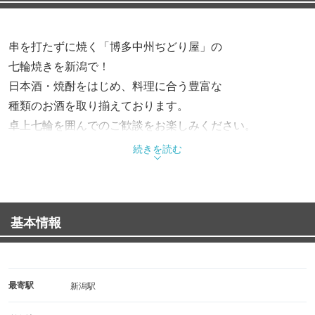
串を打たずに焼く「博多中州ぢどり屋」の
七輪焼きを新潟で！
日本酒・焼酎をはじめ、料理に合う豊富な
種類のお酒を取り揃えております。
卓上七輪を囲んでのご歓談をお楽しみください。
続きを読む
■自慢の看板メニュー
希少で上質な鶏を九州から直接仕入れ、
炭火の炎で一気に焼き上げる「もも焼き」「たたき」は
基本情報
とにかくお酒がすすむ一品です。
■シーンにあわせて選べるお席
テーブル席、お座敷席、カウンター席がございます。
最寄駅
新潟駅
お一人様、少人数宴会〜最大12名様までのご宴会までご利