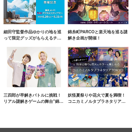
細田守監督作品ゆかりの地を巡
錦糸町PARCOと楽天地を巡る謎
って限定グッズがもらえるチャ
解き企画が開催！
ンス！
三四郎が早解きバトルに挑戦！
妖怪夏祭りや花火で夏を満喫！
リアル謎解きゲームの舞台"錦糸
コニカミノルタプラネタリア
町PARCO・楽天地"を巡る！
TOKYO