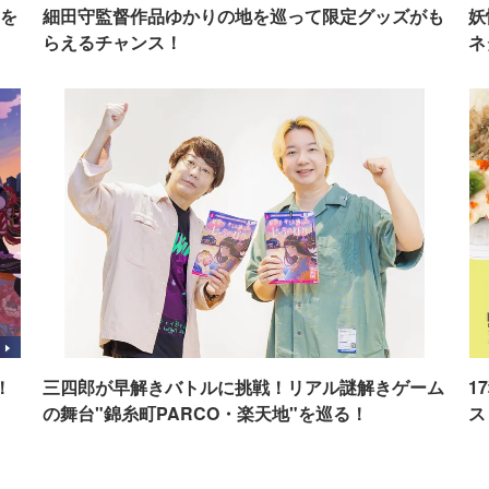
を
細田守監督作品ゆかりの地を巡って限定グッズがも
妖
らえるチャンス！
ネ
！
三四郎が早解きバトルに挑戦！リアル謎解きゲーム
1
の舞台"錦糸町PARCO・楽天地"を巡る！
ス