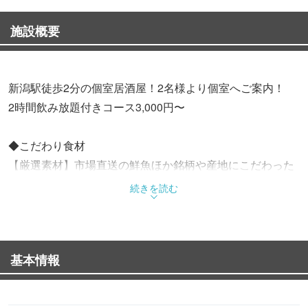
施設概要
新潟駅徒歩2分の個室居酒屋！2名様より個室へご案内！
2時間飲み放題付きコース3,000円〜
◆こだわり食材
【厳選素材】市場直送の鮮魚ほか銘柄や産地にこだわった
厳選食材を使用
続きを読む
当店自慢の逸品の数々を是非ご賞味ください
◆お得なクーポン
基本情報
【予約特典】6名様以上の予約で⇒幹事様1名分無料！
【誕生日・記念日に】メッセージ付きデザートプレート無
料サービス♪