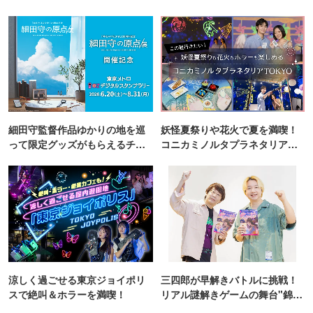
細田守監督作品ゆかりの地を巡
妖怪夏祭りや花火で夏を満喫！
って限定グッズがもらえるチャ
コニカミノルタプラネタリア
ンス！
TOKYO
涼しく過ごせる東京ジョイポリ
三四郎が早解きバトルに挑戦！
スで絶叫＆ホラーを満喫！
リアル謎解きゲームの舞台"錦糸
町PARCO・楽天地"を巡る！