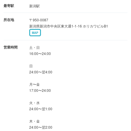
【飲み放題単品もご用意】オープン限定 2時間単品飲み
最寄駅
新潟駅
放題が破格の800円！
所在地
〒950-0087
新潟県新潟市中央区東大通1-1-16 ホリカワビルB1
新潟駅エリアでの歓迎会・送別会・飲み会・接待・女子
MAP
会・二次会などは当店にお任せください！
営業時間
土・日
16:00〜24:00
日
24:00〜翌4:00
月〜金
17:00〜24:00
火・水
24:00〜翌1:00
木・金
24:00〜翌2:00