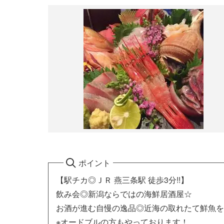
ポイント
【駅チカ◎ＪＲ 燕三条駅 徒歩3分!!】
飲み会◎新潟ならではの海鮮居酒屋☆
お酒が進む自慢の逸品◎近海の取れたて鮮魚を
※オードブルの方もやっております！