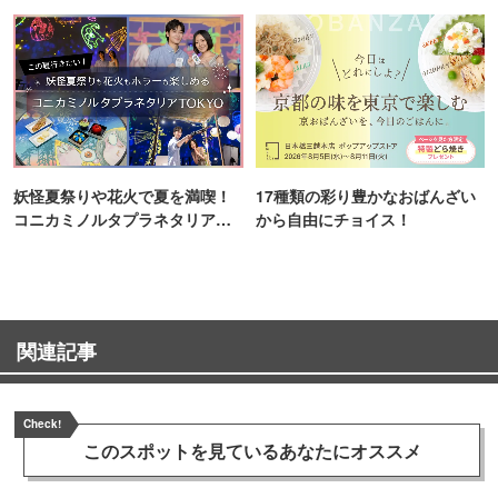
町PARCO・楽天地"を巡る！
ンス！
妖怪夏祭りや花火で夏を満喫！
17種類の彩り豊かなおばんざい
コニカミノルタプラネタリア
から自由にチョイス！
TOKYO
関連記事
Check!
このスポットを見ている
あなたにオススメ