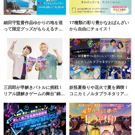
細田守監督作品ゆかりの地を巡
17種類の彩り豊かなおばんざい
って限定グッズがもらえるチャ
から自由にチョイス！
ンス！
三四郎が早解きバトルに挑戦！
妖怪夏祭りや花火で夏を満喫！
リアル謎解きゲームの舞台"錦糸
コニカミノルタプラネタリア
町PARCO・楽天地"を巡る！
TOKYO