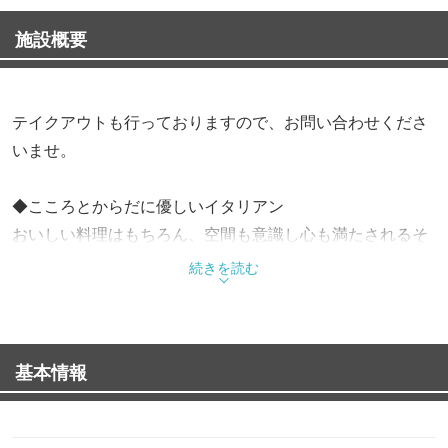
施設概要
テイクアウトも行っておりますので、お問い合わせくださ
いませ。
◆こころとからだに優しいイタリアン
おいしい料理はもちろん、空間も意識し心も満たされるそ
んなレストランを目指します。
続きを読む
◆薪釜で焼くピッツァ
生地から手作りし、薪の香り漂う石釜で焼くナポリ風ピッ
ツァ。
基本情報
表面はカリッと中はもちもちとした食感を楽しめます。
◆森に囲まれた癒しの店内
大きな木のある広い敷地の中、自然を感じる開放的な店内