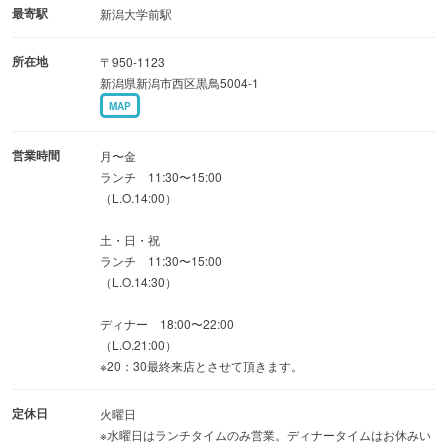
は最大60名のパーティーも可能です。
最寄駅
新潟大学前駅
4名様／8名様の完全個室も。
所在地
〒950-1123
新潟県新潟市西区黒鳥5004-1
MAP
営業時間
月〜金
ランチ 11:30〜15:00
（L.O.14:00）
土・日・祝
ランチ 11:30〜15:00
（L.O.14:30）
ディナー 18:00〜22:00
（L.O.21:00）
※20：30最終来店とさせて頂きます。
定休日
火曜日
※水曜日はランチタイムのみ営業。ディナータイムはお休みい