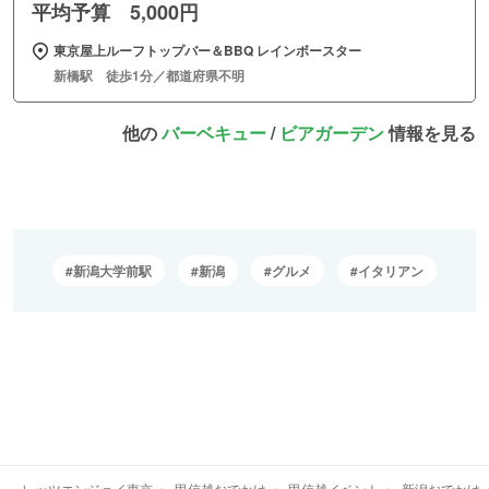
平均予算 5,000円
東京屋上ルーフトップバー＆BBQ レインボースター
新橋駅 徒歩1分／都道府県不明
他の
バーベキュー
/
ビアガーデン
情報を見る
新潟大学前駅
新潟
グルメ
イタリアン
レッツエンジョイ東京
甲信越おでかけ
甲信越イベント
新潟おでかけ