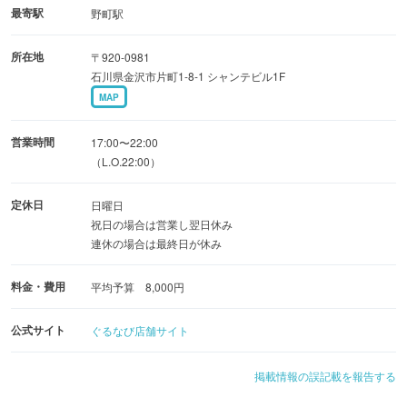
中華料理＝中華鍋で作るものというイメージを覆し、目の
最寄駅
野町駅
前の鉄板でお料理を焼き上げます
所在地
〒920-0981
鉄板中華発祥である神戸の名店がメニューを監修
石川県金沢市片町1-8-1 シャンテビル1F
MAP
■ご希望に応じて厳選した旬の食材をご提供
ご予約時にご要望頂ければ、旬の食材や鮑、海老などもコ
営業時間
17:00〜22:00
ースでご提供致します
（L.O.22:00）
定休日
日曜日
肩肘を張らない空気感で、大阪・北新地で修行を積んだ店
祝日の場合は営業し翌日休み
主がご提供する確かな味
連休の場合は最終日が休み
デートや接待、同伴でのご利用に是非
料金・費用
平均予算 8,000円
公式サイト
ぐるなび店舗サイト
掲載情報の誤記載を報告する