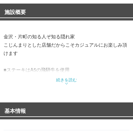
施設概要
金沢・片町の知る人ぞ知る隠れ家
こじんまりとした店舗だからこそカジュアルにお楽しみ頂
けます
■ステーキはA5の飛騨牛を使用
当店でご提供するステーキは、全て岐阜から直接取り寄せ
続きを読む
るA5の飛騨牛
ブランド和牛としての地位を築いた「飛騨牛」は
きめ細やかでやわらかく、網目のような霜降りと豊潤な味
基本情報
わいが特長です
■鉄板で焼き上げる『鉄板中華料理』