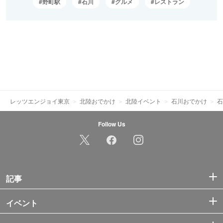
野町駅
石川
グルメ
レストラン
レッツエンジョイ東京
北陸おでかけ
北陸イベント
石川おでかけ
石
Follow Us
記事
イベント