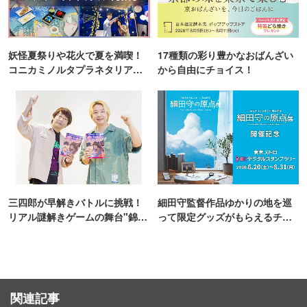
妖怪夏祭りや花火で夏を満喫！
17種類の彩り豊かなおばんざい
コニカミノルタプラネタリア
から自由にチョイス！
TOKYO
三四郎が早解きバトルに挑戦！
細田守監督作品ゆかりの地を巡
リアル謎解きゲームの舞台"錦糸
って限定グッズがもらえるチャ
町PARCO・楽天地"を巡る！
ンス！
関連記事