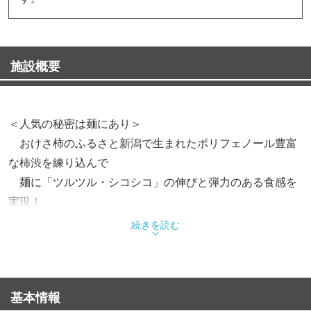
施設概要
＜人気の秘密は麺にあり＞
おけさ柿のふるさと新潟で生まれたポリフェノール豊富
な柿渋を練り込んで
麺に「ツルツル・シコシコ」の伸びと弾力のある食感を
実現！
味もたいへん美味しい麺を使用しています。
続きを読む
＜豚骨スープ・鶏がらスープ！＞
個性の強い太麺に合わせたスープには
基本情報
厳選した背油を使ったインパクトの強いらーめんスープ