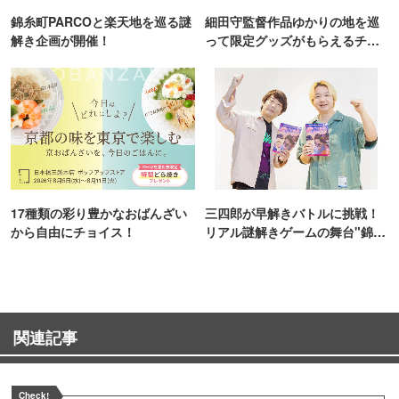
錦糸町PARCOと楽天地を巡る謎
細田守監督作品ゆかりの地を巡
解き企画が開催！
って限定グッズがもらえるチャ
ンス！
17種類の彩り豊かなおばんざい
三四郎が早解きバトルに挑戦！
から自由にチョイス！
リアル謎解きゲームの舞台"錦糸
町PARCO・楽天地"を巡る！
関連記事
Check!