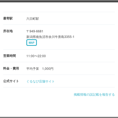
を使っています。
また、味噌味・塩味・ゴマ味・濃厚なつけめん等もご用
意致しました。
最寄駅
六日町駅
所在地
〒949-6681
新潟県南魚沼市余川牛蒡島3355-1
MAP
営業時間
11:00〜22:00
料金・費用
平均予算 1,000円
公式サイト
ぐるなび店舗サイト
掲載情報の誤記載を報告する