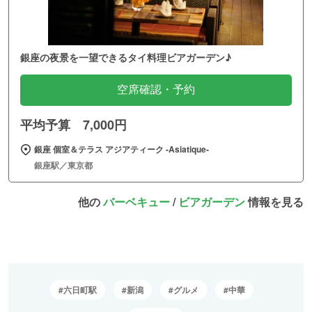
銀座の夜景を一望できるタイ料理ビアガーデン♪
空席確認・予約
平均予算 7,000円
銀座 個室＆テラス アジアティーク ‐Asiatique‐
銀座駅／東京都
他の
バーベキュー
/
ビアガーデン
情報を見る
六日町駅
新潟
グルメ
中華