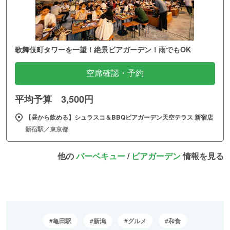
歌舞伎町タワーを一望！絶景ビアガーデン！雨でもOK
空席確認・予約
平均予算 3,500円
【昼から飲める】シュラスコ＆BBQビアガーデン天空テラス 新宿店
新宿駅／東京都
他の
バーベキュー
/
ビアガーデン
情報を見る
亀田駅
新潟
グルメ
和食