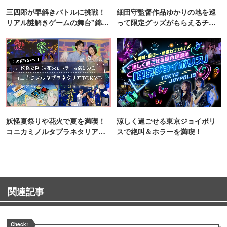
三四郎が早解きバトルに挑戦！
細田守監督作品ゆかりの地を巡
リアル謎解きゲームの舞台"錦糸
って限定グッズがもらえるチャ
町PARCO・楽天地"を巡る！
ンス！
妖怪夏祭りや花火で夏を満喫！
涼しく過ごせる東京ジョイポリ
コニカミノルタプラネタリア
スで絶叫＆ホラーを満喫！
TOKYO
関連記事
Check!