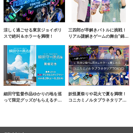
涼しく過ごせる東京ジョイポリ
三四郎が早解きバトルに挑戦！
スで絶叫＆ホラーを満喫！
リアル謎解きゲームの舞台"錦糸
町PARCO・楽天地"を巡る！
細田守監督作品ゆかりの地を巡
妖怪夏祭りや花火で夏を満喫！
って限定グッズがもらえるチャ
コニカミノルタプラネタリア
ンス！
TOKYO