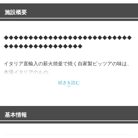
施設概要
◆◆◆◆◆◆◆◆◆◆◆◆◆◆◆◆◆◆◆◆◆◆◆◆◆◆
◆◆◆◆◆◆◆◆◆◆◆◆◆◆◆◆
イタリア直輸入の薪火焼釜で焼く自家製ピッツアの味は、
本場イタリアのもの。
続きを読む
パリパリとした食感と味をお試し下さい。
別棟のパーティーハウス（貸切）もございますので、各種
基本情報
ご宴会、結婚式の2次会などにぜひご利用下さい。
おすすめのパーティーコースは前菜、サラダ、カニ爪のフ