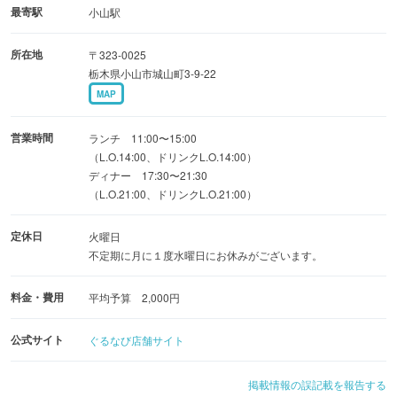
リット、グラタン、ガーリックトースト、ピッツア、パス
最寄駅
小山駅
タ、デザートまでついた
所在地
〒323-0025
栃木県小山市城山町3-9-22
ボリューム満点の￥３０００コースです。飲み放題も承っ
MAP
ております。ご予約お待ちしております。
営業時間
ランチ 11:00〜15:00
（L.O.14:00、ドリンクL.O.14:00）
ディナー 17:30〜21:30
（L.O.21:00、ドリンクL.O.21:00）
定休日
火曜日
不定期に月に１度水曜日にお休みがございます。
料金・費用
平均予算 2,000円
公式サイト
ぐるなび店舗サイト
掲載情報の誤記載を報告する