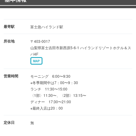
最寄駅
富士急ハイランド駅
所在地
〒403-0017
山梨県富士吉田市新西原5-6-1 ハイランドリゾートホテル＆ス
パ4F
MAP
営業時間
モーニング 6:00〜9:30
※冬季期間中は7：00〜9：30
ランチ 11:30〜15:00
〈1部〉11:30〜、〈2部〉13:15〜
ディナー 17:30〜21:00
※最終入店は20：00
定休日
無