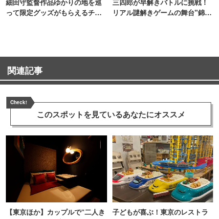
細田守監督作品ゆかりの地を巡
三四郎が早解きバトルに挑戦！
って限定グッズがもらえるチャ
リアル謎解きゲームの舞台"錦糸
ンス！
町PARCO・楽天地"を巡る！
関連記事
Check!
このスポットを見ている
あなたにオススメ
【東京ほか】カップルで“二人き
子どもが喜ぶ！東京のレストラ