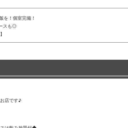
ご飯を！個室完備！
ースも◎
】
お店です♪
スは飲み放題付◆