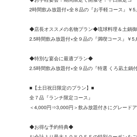
2時間飲み放題付×全８品の『お手軽コース』￥5,00
◆店長オススメの名物プラン◆琉球料理＆土鍋御
2.5時間飲み放題付×全９品の『満喫コース』￥5,80
◆特別な宴会に最適プラン◆
2.5時間飲み放題付×全９品の『特選 くろ凪土鍋付き
■【土日祝日限定のプラン】■
全７品『ランチ限定コース』
＜4,000円⇒3,000円＞飲み放題付きにグレード
◆お得な予約特典◆
お会計より最大１０％ＯＦＦの特別クーポンをご