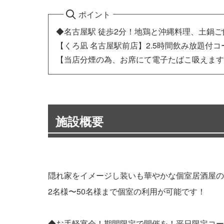
ポイント
◆名古屋駅 徒歩2分！地鶏と沖縄料理、土鍋
【くろ凪 名古屋駅前店】2.5時間飲み放題付コ
【当店分煙の為、お席にて電子たばこ吸えます
施設概要
隠れ家をイメージし装いも華やかな個室居酒屋の
2名様〜50名様まで個室の利用が可能です！
◆お手軽宴会！期間限定で開催を！平日限定コー