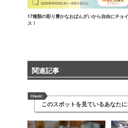
17種類の彩り豊かなおばんざいから自由にチョ
ス！
関連記事
Check!
このスポットを見ている
あなたに