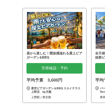
昼から楽しむ！開放感溢れる屋上ビア
全天候
ガーデン&BBQ
抜群ビ
空席確認・予約
平均予算 3,600円
平均予
星空ビアガーデン＆BBQ スカイテラス
バー
上野店 by天龍
Te
上野駅／東京都
東