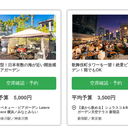
型！日本有数の海が近い開放感
歌舞伎町タワーを一望！絶景ビ
アガーデン
デン！雨でもOK
空席確認・予約
空席確認・予約
算 5,000円
平均予算 3,500円
ベキュー・ビアガーデン Latere
【昼から飲める】シュラスコ＆B
rrace 横浜／みなとみらい
ガーデン天空テラス 新宿店
神奈川駅／神奈川県
新宿駅／東京都