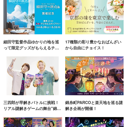
細田守監督作品ゆかりの地を巡
17種類の彩り豊かなおばんざい
って限定グッズがもらえるチャ
から自由にチョイス！
ンス！
三四郎が早解きバトルに挑戦！
錦糸町PARCOと楽天地を巡る謎
リアル謎解きゲームの舞台"錦糸
解き企画が開催！
町PARCO・楽天地"を巡る！