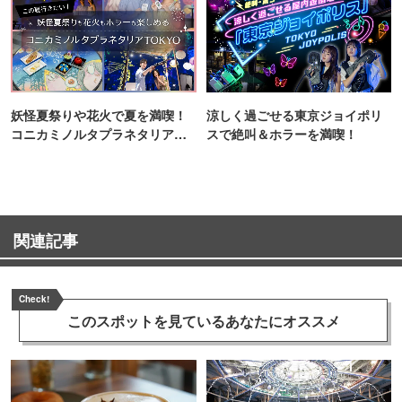
妖怪夏祭りや花火で夏を満喫！
涼しく過ごせる東京ジョイポリ
コニカミノルタプラネタリア
スで絶叫＆ホラーを満喫！
TOKYO
関連記事
Check!
このスポットを見ている
あなたにオススメ